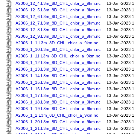
A2006_12_4.L3m_8D_CHL_chlor_a_9km.nc
13-Jan-2023 
A2006_12_5.L3m_8D_CHL_chlor_a_9km.nc
13-Jan-2023 
A2006_12_6.L3m_8D_CHL_chlor_a_9km.nc
13-Jan-2023 
A2006_12_7.L3m_8D_CHL_chlor_a_9km.nc
13-Jan-2023 
A2006_12_8.L3m_8D_CHL_chlor_a_9km.nc
13-Jan-2023 
A2006_12_9.L3m_8D_CHL_chlor_a_9km.nc
13-Jan-2023 
A2006_1_1.L3m_8D_CHL_chlor_a_9km.nc
13-Jan-2023 
A2006_1_10.L3m_8D_CHL_chlor_a_9km.nc
13-Jan-2023 
A2006_1_11.L3m_8D_CHL_chlor_a_9km.nc
13-Jan-2023 
A2006_1_12.L3m_8D_CHL_chlor_a_9km.nc
13-Jan-2023 
A2006_1_13.L3m_8D_CHL_chlor_a_9km.nc
13-Jan-2023 
A2006_1_14.L3m_8D_CHL_chlor_a_9km.nc
13-Jan-2023 
A2006_1_15.L3m_8D_CHL_chlor_a_9km.nc
13-Jan-2023 
A2006_1_16.L3m_8D_CHL_chlor_a_9km.nc
13-Jan-2023 
A2006_1_17.L3m_8D_CHL_chlor_a_9km.nc
13-Jan-2023 
A2006_1_18.L3m_8D_CHL_chlor_a_9km.nc
13-Jan-2023 
A2006_1_19.L3m_8D_CHL_chlor_a_9km.nc
13-Jan-2023 
A2006_1_2.L3m_8D_CHL_chlor_a_9km.nc
13-Jan-2023 
A2006_1_20.L3m_8D_CHL_chlor_a_9km.nc
13-Jan-2023 
A2006_1_21.L3m_8D_CHL_chlor_a_9km.nc
13-Jan-2023 