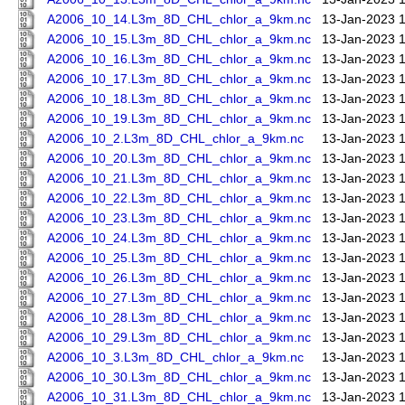
A2006_10_14.L3m_8D_CHL_chlor_a_9km.nc
13-Jan-2023 
A2006_10_15.L3m_8D_CHL_chlor_a_9km.nc
13-Jan-2023 
A2006_10_16.L3m_8D_CHL_chlor_a_9km.nc
13-Jan-2023 
A2006_10_17.L3m_8D_CHL_chlor_a_9km.nc
13-Jan-2023 
A2006_10_18.L3m_8D_CHL_chlor_a_9km.nc
13-Jan-2023 
A2006_10_19.L3m_8D_CHL_chlor_a_9km.nc
13-Jan-2023 
A2006_10_2.L3m_8D_CHL_chlor_a_9km.nc
13-Jan-2023 
A2006_10_20.L3m_8D_CHL_chlor_a_9km.nc
13-Jan-2023 
A2006_10_21.L3m_8D_CHL_chlor_a_9km.nc
13-Jan-2023 
A2006_10_22.L3m_8D_CHL_chlor_a_9km.nc
13-Jan-2023 
A2006_10_23.L3m_8D_CHL_chlor_a_9km.nc
13-Jan-2023 
A2006_10_24.L3m_8D_CHL_chlor_a_9km.nc
13-Jan-2023 
A2006_10_25.L3m_8D_CHL_chlor_a_9km.nc
13-Jan-2023 
A2006_10_26.L3m_8D_CHL_chlor_a_9km.nc
13-Jan-2023 
A2006_10_27.L3m_8D_CHL_chlor_a_9km.nc
13-Jan-2023 
A2006_10_28.L3m_8D_CHL_chlor_a_9km.nc
13-Jan-2023 
A2006_10_29.L3m_8D_CHL_chlor_a_9km.nc
13-Jan-2023 
A2006_10_3.L3m_8D_CHL_chlor_a_9km.nc
13-Jan-2023 
A2006_10_30.L3m_8D_CHL_chlor_a_9km.nc
13-Jan-2023 
A2006_10_31.L3m_8D_CHL_chlor_a_9km.nc
13-Jan-2023 