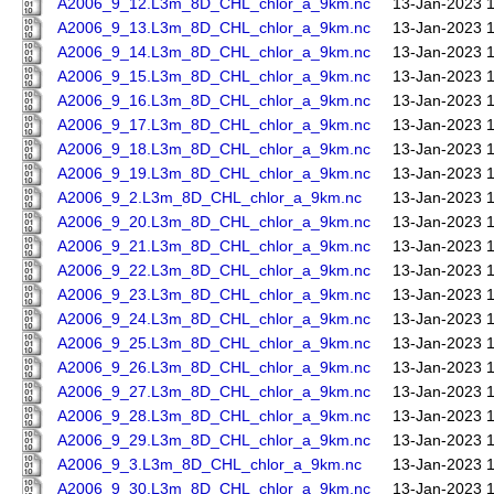
A2006_9_12.L3m_8D_CHL_chlor_a_9km.nc
13-Jan-2023 
A2006_9_13.L3m_8D_CHL_chlor_a_9km.nc
13-Jan-2023 
A2006_9_14.L3m_8D_CHL_chlor_a_9km.nc
13-Jan-2023 
A2006_9_15.L3m_8D_CHL_chlor_a_9km.nc
13-Jan-2023 
A2006_9_16.L3m_8D_CHL_chlor_a_9km.nc
13-Jan-2023 
A2006_9_17.L3m_8D_CHL_chlor_a_9km.nc
13-Jan-2023 
A2006_9_18.L3m_8D_CHL_chlor_a_9km.nc
13-Jan-2023 
A2006_9_19.L3m_8D_CHL_chlor_a_9km.nc
13-Jan-2023 
A2006_9_2.L3m_8D_CHL_chlor_a_9km.nc
13-Jan-2023 
A2006_9_20.L3m_8D_CHL_chlor_a_9km.nc
13-Jan-2023 
A2006_9_21.L3m_8D_CHL_chlor_a_9km.nc
13-Jan-2023 
A2006_9_22.L3m_8D_CHL_chlor_a_9km.nc
13-Jan-2023 
A2006_9_23.L3m_8D_CHL_chlor_a_9km.nc
13-Jan-2023 
A2006_9_24.L3m_8D_CHL_chlor_a_9km.nc
13-Jan-2023 
A2006_9_25.L3m_8D_CHL_chlor_a_9km.nc
13-Jan-2023 
A2006_9_26.L3m_8D_CHL_chlor_a_9km.nc
13-Jan-2023 
A2006_9_27.L3m_8D_CHL_chlor_a_9km.nc
13-Jan-2023 
A2006_9_28.L3m_8D_CHL_chlor_a_9km.nc
13-Jan-2023 
A2006_9_29.L3m_8D_CHL_chlor_a_9km.nc
13-Jan-2023 
A2006_9_3.L3m_8D_CHL_chlor_a_9km.nc
13-Jan-2023 
A2006_9_30.L3m_8D_CHL_chlor_a_9km.nc
13-Jan-2023 