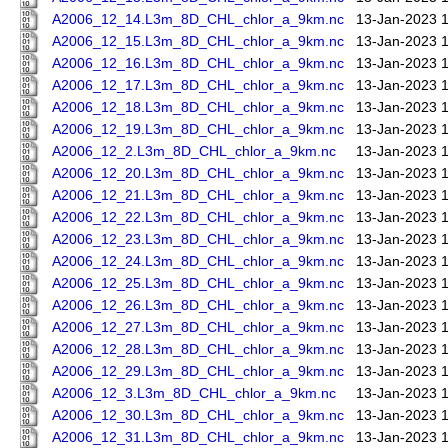
A2006_12_14.L3m_8D_CHL_chlor_a_9km.nc
13-Jan-2023 
A2006_12_15.L3m_8D_CHL_chlor_a_9km.nc
13-Jan-2023 
A2006_12_16.L3m_8D_CHL_chlor_a_9km.nc
13-Jan-2023 
A2006_12_17.L3m_8D_CHL_chlor_a_9km.nc
13-Jan-2023 
A2006_12_18.L3m_8D_CHL_chlor_a_9km.nc
13-Jan-2023 
A2006_12_19.L3m_8D_CHL_chlor_a_9km.nc
13-Jan-2023 
A2006_12_2.L3m_8D_CHL_chlor_a_9km.nc
13-Jan-2023 
A2006_12_20.L3m_8D_CHL_chlor_a_9km.nc
13-Jan-2023 
A2006_12_21.L3m_8D_CHL_chlor_a_9km.nc
13-Jan-2023 
A2006_12_22.L3m_8D_CHL_chlor_a_9km.nc
13-Jan-2023 
A2006_12_23.L3m_8D_CHL_chlor_a_9km.nc
13-Jan-2023 
A2006_12_24.L3m_8D_CHL_chlor_a_9km.nc
13-Jan-2023 
A2006_12_25.L3m_8D_CHL_chlor_a_9km.nc
13-Jan-2023 
A2006_12_26.L3m_8D_CHL_chlor_a_9km.nc
13-Jan-2023 
A2006_12_27.L3m_8D_CHL_chlor_a_9km.nc
13-Jan-2023 
A2006_12_28.L3m_8D_CHL_chlor_a_9km.nc
13-Jan-2023 
A2006_12_29.L3m_8D_CHL_chlor_a_9km.nc
13-Jan-2023 
A2006_12_3.L3m_8D_CHL_chlor_a_9km.nc
13-Jan-2023 
A2006_12_30.L3m_8D_CHL_chlor_a_9km.nc
13-Jan-2023 
A2006_12_31.L3m_8D_CHL_chlor_a_9km.nc
13-Jan-2023 