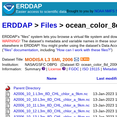
ERDDAP
Brought to you by
NOAA
NMFS
Easier access to scientific data
ERDDAP
>
Files
> ocean_color_8
ERDDAP's "files" system lets you browse a virtual file system and dow
WARNING!
The dataset's metadata and variable names in these sourc
elsewhere in ERDDAP! You might prefer using the dataset's Data Acc
(
"files" documentation
, including
"How can I work with these files?"
)
MODISA L3 SMI, 2006
Dataset Title:
Institution:
NASA/GSFC OBPG (Dataset ID: ocean_color_8d_200
Information:
Summary
|
License
|
FGDC
|
ISO 19115
|
Metadat
Name
Last modif
Parent Directory
A2006_10_1.L3m_8D_CHL_chlor_a_9km.nc
13-Jan-2023 
A2006_10_10.L3m_8D_CHL_chlor_a_9km.nc
13-Jan-2023 
A2006_10_11.L3m_8D_CHL_chlor_a_9km.nc
13-Jan-2023 
A2006_10_12.L3m_8D_CHL_chlor_a_9km.nc
13-Jan-2023 
A2006_10_13.L3m_8D_CHL_chlor_a_9km.nc
13-Jan-2023 