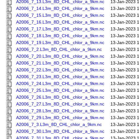
A2006_7_13.L3m_8D_CHL_chlor_a_9km.nc
13-Jan-2023 
A2006_7_14.L3m_8D_CHL_chlor_a_9km.nc
13-Jan-2023 
A2006_7_15.L3m_8D_CHL_chlor_a_9km.nc
13-Jan-2023 
A2006_7_16.L3m_8D_CHL_chlor_a_9km.nc
13-Jan-2023 
A2006_7_17.L3m_8D_CHL_chlor_a_9km.nc
13-Jan-2023 
A2006_7_18.L3m_8D_CHL_chlor_a_9km.nc
13-Jan-2023 
A2006_7_19.L3m_8D_CHL_chlor_a_9km.nc
13-Jan-2023 
A2006_7_2.L3m_8D_CHL_chlor_a_9km.nc
13-Jan-2023 
A2006_7_20.L3m_8D_CHL_chlor_a_9km.nc
13-Jan-2023 
A2006_7_21.L3m_8D_CHL_chlor_a_9km.nc
13-Jan-2023 
A2006_7_22.L3m_8D_CHL_chlor_a_9km.nc
13-Jan-2023 
A2006_7_23.L3m_8D_CHL_chlor_a_9km.nc
13-Jan-2023 
A2006_7_24.L3m_8D_CHL_chlor_a_9km.nc
13-Jan-2023 
A2006_7_25.L3m_8D_CHL_chlor_a_9km.nc
13-Jan-2023 
A2006_7_26.L3m_8D_CHL_chlor_a_9km.nc
13-Jan-2023 
A2006_7_27.L3m_8D_CHL_chlor_a_9km.nc
13-Jan-2023 
A2006_7_28.L3m_8D_CHL_chlor_a_9km.nc
13-Jan-2023 
A2006_7_29.L3m_8D_CHL_chlor_a_9km.nc
13-Jan-2023 
A2006_7_3.L3m_8D_CHL_chlor_a_9km.nc
13-Jan-2023 
A2006_7_30.L3m_8D_CHL_chlor_a_9km.nc
13-Jan-2023 
A2006_7_31.L3m_8D_CHL_chlor_a_9km.nc
13-Jan-2023 