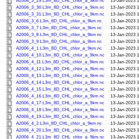
A2006_3_29.L3m_8D_CHL_chlor_a_9km.nc
13-Jan-2023 
A2006_3_30.L3m_8D_CHL_chlor_a_9km.nc
13-Jan-2023 
A2006_3_31.L3m_8D_CHL_chlor_a_9km.nc
13-Jan-2023 
A2006_3_6.L3m_8D_CHL_chlor_a_9km.nc
13-Jan-2023 
A2006_3_7.L3m_8D_CHL_chlor_a_9km.nc
13-Jan-2023 
A2006_3_8.L3m_8D_CHL_chlor_a_9km.nc
13-Jan-2023 
A2006_3_9.L3m_8D_CHL_chlor_a_9km.nc
13-Jan-2023 
A2006_4_1.L3m_8D_CHL_chlor_a_9km.nc
13-Jan-2023 
A2006_4_10.L3m_8D_CHL_chlor_a_9km.nc
13-Jan-2023 
A2006_4_11.L3m_8D_CHL_chlor_a_9km.nc
13-Jan-2023 
A2006_4_12.L3m_8D_CHL_chlor_a_9km.nc
13-Jan-2023 
A2006_4_13.L3m_8D_CHL_chlor_a_9km.nc
13-Jan-2023 
A2006_4_14.L3m_8D_CHL_chlor_a_9km.nc
13-Jan-2023 
A2006_4_15.L3m_8D_CHL_chlor_a_9km.nc
13-Jan-2023 
A2006_4_16.L3m_8D_CHL_chlor_a_9km.nc
13-Jan-2023 
A2006_4_17.L3m_8D_CHL_chlor_a_9km.nc
13-Jan-2023 
A2006_4_18.L3m_8D_CHL_chlor_a_9km.nc
13-Jan-2023 
A2006_4_19.L3m_8D_CHL_chlor_a_9km.nc
13-Jan-2023 
A2006_4_2.L3m_8D_CHL_chlor_a_9km.nc
13-Jan-2023 
A2006_4_20.L3m_8D_CHL_chlor_a_9km.nc
13-Jan-2023 
A2006_4_21.L3m_8D_CHL_chlor_a_9km.nc
13-Jan-2023 