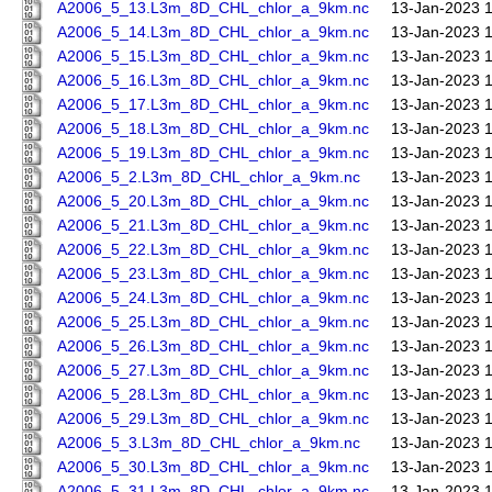
A2006_5_13.L3m_8D_CHL_chlor_a_9km.nc
13-Jan-2023 
A2006_5_14.L3m_8D_CHL_chlor_a_9km.nc
13-Jan-2023 
A2006_5_15.L3m_8D_CHL_chlor_a_9km.nc
13-Jan-2023 
A2006_5_16.L3m_8D_CHL_chlor_a_9km.nc
13-Jan-2023 
A2006_5_17.L3m_8D_CHL_chlor_a_9km.nc
13-Jan-2023 
A2006_5_18.L3m_8D_CHL_chlor_a_9km.nc
13-Jan-2023 
A2006_5_19.L3m_8D_CHL_chlor_a_9km.nc
13-Jan-2023 
A2006_5_2.L3m_8D_CHL_chlor_a_9km.nc
13-Jan-2023 
A2006_5_20.L3m_8D_CHL_chlor_a_9km.nc
13-Jan-2023 
A2006_5_21.L3m_8D_CHL_chlor_a_9km.nc
13-Jan-2023 
A2006_5_22.L3m_8D_CHL_chlor_a_9km.nc
13-Jan-2023 
A2006_5_23.L3m_8D_CHL_chlor_a_9km.nc
13-Jan-2023 
A2006_5_24.L3m_8D_CHL_chlor_a_9km.nc
13-Jan-2023 
A2006_5_25.L3m_8D_CHL_chlor_a_9km.nc
13-Jan-2023 
A2006_5_26.L3m_8D_CHL_chlor_a_9km.nc
13-Jan-2023 
A2006_5_27.L3m_8D_CHL_chlor_a_9km.nc
13-Jan-2023 
A2006_5_28.L3m_8D_CHL_chlor_a_9km.nc
13-Jan-2023 
A2006_5_29.L3m_8D_CHL_chlor_a_9km.nc
13-Jan-2023 
A2006_5_3.L3m_8D_CHL_chlor_a_9km.nc
13-Jan-2023 
A2006_5_30.L3m_8D_CHL_chlor_a_9km.nc
13-Jan-2023 
A2006_5_31.L3m_8D_CHL_chlor_a_9km.nc
13-Jan-2023 