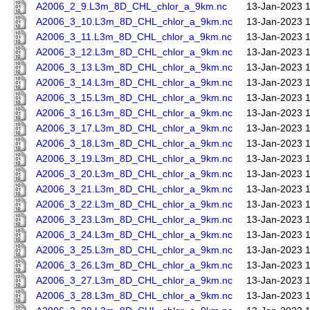
A2006_2_9.L3m_8D_CHL_chlor_a_9km.nc
13-Jan-2023 
A2006_3_10.L3m_8D_CHL_chlor_a_9km.nc
13-Jan-2023 
A2006_3_11.L3m_8D_CHL_chlor_a_9km.nc
13-Jan-2023 
A2006_3_12.L3m_8D_CHL_chlor_a_9km.nc
13-Jan-2023 
A2006_3_13.L3m_8D_CHL_chlor_a_9km.nc
13-Jan-2023 
A2006_3_14.L3m_8D_CHL_chlor_a_9km.nc
13-Jan-2023 
A2006_3_15.L3m_8D_CHL_chlor_a_9km.nc
13-Jan-2023 
A2006_3_16.L3m_8D_CHL_chlor_a_9km.nc
13-Jan-2023 
A2006_3_17.L3m_8D_CHL_chlor_a_9km.nc
13-Jan-2023 
A2006_3_18.L3m_8D_CHL_chlor_a_9km.nc
13-Jan-2023 
A2006_3_19.L3m_8D_CHL_chlor_a_9km.nc
13-Jan-2023 
A2006_3_20.L3m_8D_CHL_chlor_a_9km.nc
13-Jan-2023 
A2006_3_21.L3m_8D_CHL_chlor_a_9km.nc
13-Jan-2023 
A2006_3_22.L3m_8D_CHL_chlor_a_9km.nc
13-Jan-2023 
A2006_3_23.L3m_8D_CHL_chlor_a_9km.nc
13-Jan-2023 
A2006_3_24.L3m_8D_CHL_chlor_a_9km.nc
13-Jan-2023 
A2006_3_25.L3m_8D_CHL_chlor_a_9km.nc
13-Jan-2023 
A2006_3_26.L3m_8D_CHL_chlor_a_9km.nc
13-Jan-2023 
A2006_3_27.L3m_8D_CHL_chlor_a_9km.nc
13-Jan-2023 
A2006_3_28.L3m_8D_CHL_chlor_a_9km.nc
13-Jan-2023 