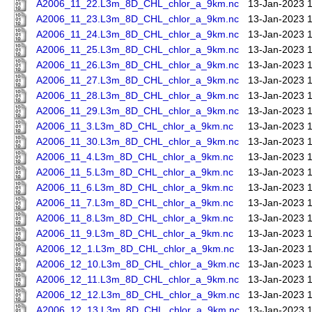
A2006_11_22.L3m_8D_CHL_chlor_a_9km.nc
13-Jan-2023 
A2006_11_23.L3m_8D_CHL_chlor_a_9km.nc
13-Jan-2023 
A2006_11_24.L3m_8D_CHL_chlor_a_9km.nc
13-Jan-2023 
A2006_11_25.L3m_8D_CHL_chlor_a_9km.nc
13-Jan-2023 
A2006_11_26.L3m_8D_CHL_chlor_a_9km.nc
13-Jan-2023 
A2006_11_27.L3m_8D_CHL_chlor_a_9km.nc
13-Jan-2023 
A2006_11_28.L3m_8D_CHL_chlor_a_9km.nc
13-Jan-2023 
A2006_11_29.L3m_8D_CHL_chlor_a_9km.nc
13-Jan-2023 
A2006_11_3.L3m_8D_CHL_chlor_a_9km.nc
13-Jan-2023 
A2006_11_30.L3m_8D_CHL_chlor_a_9km.nc
13-Jan-2023 
A2006_11_4.L3m_8D_CHL_chlor_a_9km.nc
13-Jan-2023 
A2006_11_5.L3m_8D_CHL_chlor_a_9km.nc
13-Jan-2023 
A2006_11_6.L3m_8D_CHL_chlor_a_9km.nc
13-Jan-2023 
A2006_11_7.L3m_8D_CHL_chlor_a_9km.nc
13-Jan-2023 
A2006_11_8.L3m_8D_CHL_chlor_a_9km.nc
13-Jan-2023 
A2006_11_9.L3m_8D_CHL_chlor_a_9km.nc
13-Jan-2023 
A2006_12_1.L3m_8D_CHL_chlor_a_9km.nc
13-Jan-2023 
A2006_12_10.L3m_8D_CHL_chlor_a_9km.nc
13-Jan-2023 
A2006_12_11.L3m_8D_CHL_chlor_a_9km.nc
13-Jan-2023 
A2006_12_12.L3m_8D_CHL_chlor_a_9km.nc
13-Jan-2023 
A2006_12_13.L3m_8D_CHL_chlor_a_9km.nc
13-Jan-2023 