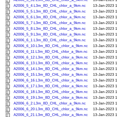
A2006_5_4.L3m_8D_CHL_chlor_a_9km.nc
13-Jan-2023 
A2006_5_5.L3m_8D_CHL_chlor_a_9km.nc
13-Jan-2023 
A2006_5_6.L3m_8D_CHL_chlor_a_9km.nc
13-Jan-2023 
A2006_5_7.L3m_8D_CHL_chlor_a_9km.nc
13-Jan-2023 
A2006_5_8.L3m_8D_CHL_chlor_a_9km.nc
13-Jan-2023 
A2006_5_9.L3m_8D_CHL_chlor_a_9km.nc
13-Jan-2023 
A2006_6_1.L3m_8D_CHL_chlor_a_9km.nc
13-Jan-2023 
A2006_6_10.L3m_8D_CHL_chlor_a_9km.nc
13-Jan-2023 
A2006_6_11.L3m_8D_CHL_chlor_a_9km.nc
13-Jan-2023 
A2006_6_12.L3m_8D_CHL_chlor_a_9km.nc
13-Jan-2023 
A2006_6_13.L3m_8D_CHL_chlor_a_9km.nc
13-Jan-2023 
A2006_6_14.L3m_8D_CHL_chlor_a_9km.nc
13-Jan-2023 
A2006_6_15.L3m_8D_CHL_chlor_a_9km.nc
13-Jan-2023 
A2006_6_16.L3m_8D_CHL_chlor_a_9km.nc
13-Jan-2023 
A2006_6_17.L3m_8D_CHL_chlor_a_9km.nc
13-Jan-2023 
A2006_6_18.L3m_8D_CHL_chlor_a_9km.nc
13-Jan-2023 
A2006_6_19.L3m_8D_CHL_chlor_a_9km.nc
13-Jan-2023 
A2006_6_2.L3m_8D_CHL_chlor_a_9km.nc
13-Jan-2023 
A2006_6_20.L3m_8D_CHL_chlor_a_9km.nc
13-Jan-2023 
A2006_6_21.L3m_8D_CHL_chlor_a_9km.nc
13-Jan-2023 