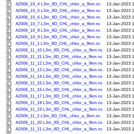
A2006_10_4.L3m_8D_CHL_chlor_a_9km.nc
13-Jan-2023 
A2006_10_5.L3m_8D_CHL_chlor_a_9km.nc
13-Jan-2023 
A2006_10_6.L3m_8D_CHL_chlor_a_9km.nc
13-Jan-2023 
A2006_10_7.L3m_8D_CHL_chlor_a_9km.nc
13-Jan-2023 
A2006_10_8.L3m_8D_CHL_chlor_a_9km.nc
13-Jan-2023 
A2006_10_9.L3m_8D_CHL_chlor_a_9km.nc
13-Jan-2023 
A2006_11_1.L3m_8D_CHL_chlor_a_9km.nc
13-Jan-2023 
A2006_11_10.L3m_8D_CHL_chlor_a_9km.nc
13-Jan-2023 
A2006_11_11.L3m_8D_CHL_chlor_a_9km.nc
13-Jan-2023 
A2006_11_12.L3m_8D_CHL_chlor_a_9km.nc
13-Jan-2023 
A2006_11_13.L3m_8D_CHL_chlor_a_9km.nc
13-Jan-2023 
A2006_11_14.L3m_8D_CHL_chlor_a_9km.nc
13-Jan-2023 
A2006_11_15.L3m_8D_CHL_chlor_a_9km.nc
13-Jan-2023 
A2006_11_16.L3m_8D_CHL_chlor_a_9km.nc
13-Jan-2023 
A2006_11_17.L3m_8D_CHL_chlor_a_9km.nc
13-Jan-2023 
A2006_11_18.L3m_8D_CHL_chlor_a_9km.nc
13-Jan-2023 
A2006_11_19.L3m_8D_CHL_chlor_a_9km.nc
13-Jan-2023 
A2006_11_2.L3m_8D_CHL_chlor_a_9km.nc
13-Jan-2023 
A2006_11_20.L3m_8D_CHL_chlor_a_9km.nc
13-Jan-2023 
A2006_11_21.L3m_8D_CHL_chlor_a_9km.nc
13-Jan-2023 