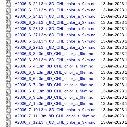
A2006_6_22.L3m_8D_CHL_chlor_a_9km.nc
13-Jan-2023 
A2006_6_23.L3m_8D_CHL_chlor_a_9km.nc
13-Jan-2023 
A2006_6_24.L3m_8D_CHL_chlor_a_9km.nc
13-Jan-2023 
A2006_6_25.L3m_8D_CHL_chlor_a_9km.nc
13-Jan-2023 
A2006_6_26.L3m_8D_CHL_chlor_a_9km.nc
13-Jan-2023 
A2006_6_27.L3m_8D_CHL_chlor_a_9km.nc
13-Jan-2023 
A2006_6_28.L3m_8D_CHL_chlor_a_9km.nc
13-Jan-2023 
A2006_6_29.L3m_8D_CHL_chlor_a_9km.nc
13-Jan-2023 
A2006_6_3.L3m_8D_CHL_chlor_a_9km.nc
13-Jan-2023 
A2006_6_30.L3m_8D_CHL_chlor_a_9km.nc
13-Jan-2023 
A2006_6_4.L3m_8D_CHL_chlor_a_9km.nc
13-Jan-2023 
A2006_6_5.L3m_8D_CHL_chlor_a_9km.nc
13-Jan-2023 
A2006_6_6.L3m_8D_CHL_chlor_a_9km.nc
13-Jan-2023 
A2006_6_7.L3m_8D_CHL_chlor_a_9km.nc
13-Jan-2023 
A2006_6_8.L3m_8D_CHL_chlor_a_9km.nc
13-Jan-2023 
A2006_6_9.L3m_8D_CHL_chlor_a_9km.nc
13-Jan-2023 
A2006_7_1.L3m_8D_CHL_chlor_a_9km.nc
13-Jan-2023 
A2006_7_10.L3m_8D_CHL_chlor_a_9km.nc
13-Jan-2023 
A2006_7_11.L3m_8D_CHL_chlor_a_9km.nc
13-Jan-2023 
A2006_7_12.L3m_8D_CHL_chlor_a_9km.nc
13-Jan-2023 