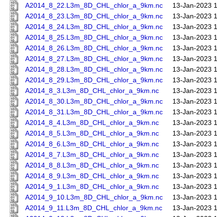
A2014_8_22.L3m_8D_CHL_chlor_a_9km.nc
13-Jan-2023 
A2014_8_23.L3m_8D_CHL_chlor_a_9km.nc
13-Jan-2023 
A2014_8_24.L3m_8D_CHL_chlor_a_9km.nc
13-Jan-2023 
A2014_8_25.L3m_8D_CHL_chlor_a_9km.nc
13-Jan-2023 
A2014_8_26.L3m_8D_CHL_chlor_a_9km.nc
13-Jan-2023 
A2014_8_27.L3m_8D_CHL_chlor_a_9km.nc
13-Jan-2023 
A2014_8_28.L3m_8D_CHL_chlor_a_9km.nc
13-Jan-2023 
A2014_8_29.L3m_8D_CHL_chlor_a_9km.nc
13-Jan-2023 
A2014_8_3.L3m_8D_CHL_chlor_a_9km.nc
13-Jan-2023 
A2014_8_30.L3m_8D_CHL_chlor_a_9km.nc
13-Jan-2023 
A2014_8_31.L3m_8D_CHL_chlor_a_9km.nc
13-Jan-2023 
A2014_8_4.L3m_8D_CHL_chlor_a_9km.nc
13-Jan-2023 
A2014_8_5.L3m_8D_CHL_chlor_a_9km.nc
13-Jan-2023 
A2014_8_6.L3m_8D_CHL_chlor_a_9km.nc
13-Jan-2023 
A2014_8_7.L3m_8D_CHL_chlor_a_9km.nc
13-Jan-2023 
A2014_8_8.L3m_8D_CHL_chlor_a_9km.nc
13-Jan-2023 
A2014_8_9.L3m_8D_CHL_chlor_a_9km.nc
13-Jan-2023 
A2014_9_1.L3m_8D_CHL_chlor_a_9km.nc
13-Jan-2023 
A2014_9_10.L3m_8D_CHL_chlor_a_9km.nc
13-Jan-2023 
A2014_9_11.L3m_8D_CHL_chlor_a_9km.nc
13-Jan-2023 