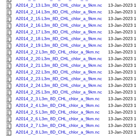
A2014_2_13.L3m_8D_CHL_chlor_a_9km.nc
13-Jan-2023 
A2014_2_14.L3m_8D_CHL_chlor_a_9km.nc
13-Jan-2023 
A2014_2_15.L3m_8D_CHL_chlor_a_9km.nc
13-Jan-2023 
A2014_2_16.L3m_8D_CHL_chlor_a_9km.nc
13-Jan-2023 
A2014_2_17.L3m_8D_CHL_chlor_a_9km.nc
13-Jan-2023 
A2014_2_18.L3m_8D_CHL_chlor_a_9km.nc
13-Jan-2023 
A2014_2_19.L3m_8D_CHL_chlor_a_9km.nc
13-Jan-2023 
A2014_2_2.L3m_8D_CHL_chlor_a_9km.nc
13-Jan-2023 
A2014_2_20.L3m_8D_CHL_chlor_a_9km.nc
13-Jan-2023 
A2014_2_21.L3m_8D_CHL_chlor_a_9km.nc
13-Jan-2023 
A2014_2_22.L3m_8D_CHL_chlor_a_9km.nc
13-Jan-2023 
A2014_2_23.L3m_8D_CHL_chlor_a_9km.nc
13-Jan-2023 
A2014_2_24.L3m_8D_CHL_chlor_a_9km.nc
13-Jan-2023 
A2014_2_25.L3m_8D_CHL_chlor_a_9km.nc
13-Jan-2023 
A2014_2_3.L3m_8D_CHL_chlor_a_9km.nc
13-Jan-2023 
A2014_2_4.L3m_8D_CHL_chlor_a_9km.nc
13-Jan-2023 
A2014_2_5.L3m_8D_CHL_chlor_a_9km.nc
13-Jan-2023 
A2014_2_6.L3m_8D_CHL_chlor_a_9km.nc
13-Jan-2023 
A2014_2_7.L3m_8D_CHL_chlor_a_9km.nc
13-Jan-2023 
A2014_2_8.L3m_8D_CHL_chlor_a_9km.nc
13-Jan-2023 