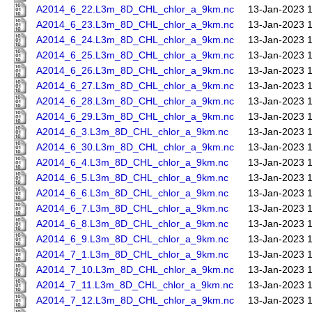
A2014_6_22.L3m_8D_CHL_chlor_a_9km.nc
13-Jan-2023 
A2014_6_23.L3m_8D_CHL_chlor_a_9km.nc
13-Jan-2023 
A2014_6_24.L3m_8D_CHL_chlor_a_9km.nc
13-Jan-2023 
A2014_6_25.L3m_8D_CHL_chlor_a_9km.nc
13-Jan-2023 
A2014_6_26.L3m_8D_CHL_chlor_a_9km.nc
13-Jan-2023 
A2014_6_27.L3m_8D_CHL_chlor_a_9km.nc
13-Jan-2023 
A2014_6_28.L3m_8D_CHL_chlor_a_9km.nc
13-Jan-2023 
A2014_6_29.L3m_8D_CHL_chlor_a_9km.nc
13-Jan-2023 
A2014_6_3.L3m_8D_CHL_chlor_a_9km.nc
13-Jan-2023 
A2014_6_30.L3m_8D_CHL_chlor_a_9km.nc
13-Jan-2023 
A2014_6_4.L3m_8D_CHL_chlor_a_9km.nc
13-Jan-2023 
A2014_6_5.L3m_8D_CHL_chlor_a_9km.nc
13-Jan-2023 
A2014_6_6.L3m_8D_CHL_chlor_a_9km.nc
13-Jan-2023 
A2014_6_7.L3m_8D_CHL_chlor_a_9km.nc
13-Jan-2023 
A2014_6_8.L3m_8D_CHL_chlor_a_9km.nc
13-Jan-2023 
A2014_6_9.L3m_8D_CHL_chlor_a_9km.nc
13-Jan-2023 
A2014_7_1.L3m_8D_CHL_chlor_a_9km.nc
13-Jan-2023 
A2014_7_10.L3m_8D_CHL_chlor_a_9km.nc
13-Jan-2023 
A2014_7_11.L3m_8D_CHL_chlor_a_9km.nc
13-Jan-2023 
A2014_7_12.L3m_8D_CHL_chlor_a_9km.nc
13-Jan-2023 