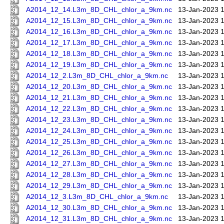
A2014_12_14.L3m_8D_CHL_chlor_a_9km.nc
13-Jan-2023 
A2014_12_15.L3m_8D_CHL_chlor_a_9km.nc
13-Jan-2023 
A2014_12_16.L3m_8D_CHL_chlor_a_9km.nc
13-Jan-2023 
A2014_12_17.L3m_8D_CHL_chlor_a_9km.nc
13-Jan-2023 
A2014_12_18.L3m_8D_CHL_chlor_a_9km.nc
13-Jan-2023 
A2014_12_19.L3m_8D_CHL_chlor_a_9km.nc
13-Jan-2023 
A2014_12_2.L3m_8D_CHL_chlor_a_9km.nc
13-Jan-2023 
A2014_12_20.L3m_8D_CHL_chlor_a_9km.nc
13-Jan-2023 
A2014_12_21.L3m_8D_CHL_chlor_a_9km.nc
13-Jan-2023 
A2014_12_22.L3m_8D_CHL_chlor_a_9km.nc
13-Jan-2023 
A2014_12_23.L3m_8D_CHL_chlor_a_9km.nc
13-Jan-2023 
A2014_12_24.L3m_8D_CHL_chlor_a_9km.nc
13-Jan-2023 
A2014_12_25.L3m_8D_CHL_chlor_a_9km.nc
13-Jan-2023 
A2014_12_26.L3m_8D_CHL_chlor_a_9km.nc
13-Jan-2023 
A2014_12_27.L3m_8D_CHL_chlor_a_9km.nc
13-Jan-2023 
A2014_12_28.L3m_8D_CHL_chlor_a_9km.nc
13-Jan-2023 
A2014_12_29.L3m_8D_CHL_chlor_a_9km.nc
13-Jan-2023 
A2014_12_3.L3m_8D_CHL_chlor_a_9km.nc
13-Jan-2023 
A2014_12_30.L3m_8D_CHL_chlor_a_9km.nc
13-Jan-2023 
A2014_12_31.L3m_8D_CHL_chlor_a_9km.nc
13-Jan-2023 