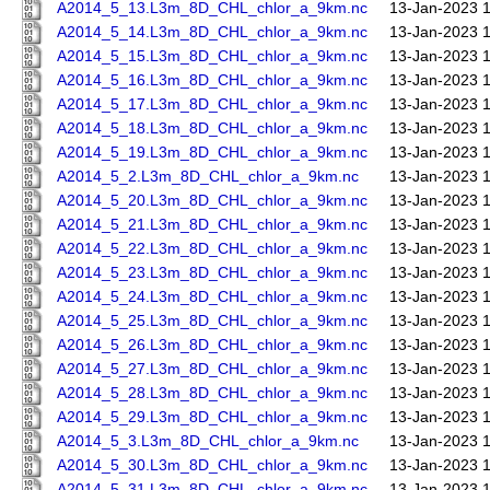
A2014_5_13.L3m_8D_CHL_chlor_a_9km.nc
13-Jan-2023 
A2014_5_14.L3m_8D_CHL_chlor_a_9km.nc
13-Jan-2023 
A2014_5_15.L3m_8D_CHL_chlor_a_9km.nc
13-Jan-2023 
A2014_5_16.L3m_8D_CHL_chlor_a_9km.nc
13-Jan-2023 
A2014_5_17.L3m_8D_CHL_chlor_a_9km.nc
13-Jan-2023 
A2014_5_18.L3m_8D_CHL_chlor_a_9km.nc
13-Jan-2023 
A2014_5_19.L3m_8D_CHL_chlor_a_9km.nc
13-Jan-2023 
A2014_5_2.L3m_8D_CHL_chlor_a_9km.nc
13-Jan-2023 
A2014_5_20.L3m_8D_CHL_chlor_a_9km.nc
13-Jan-2023 
A2014_5_21.L3m_8D_CHL_chlor_a_9km.nc
13-Jan-2023 
A2014_5_22.L3m_8D_CHL_chlor_a_9km.nc
13-Jan-2023 
A2014_5_23.L3m_8D_CHL_chlor_a_9km.nc
13-Jan-2023 
A2014_5_24.L3m_8D_CHL_chlor_a_9km.nc
13-Jan-2023 
A2014_5_25.L3m_8D_CHL_chlor_a_9km.nc
13-Jan-2023 
A2014_5_26.L3m_8D_CHL_chlor_a_9km.nc
13-Jan-2023 
A2014_5_27.L3m_8D_CHL_chlor_a_9km.nc
13-Jan-2023 
A2014_5_28.L3m_8D_CHL_chlor_a_9km.nc
13-Jan-2023 
A2014_5_29.L3m_8D_CHL_chlor_a_9km.nc
13-Jan-2023 
A2014_5_3.L3m_8D_CHL_chlor_a_9km.nc
13-Jan-2023 
A2014_5_30.L3m_8D_CHL_chlor_a_9km.nc
13-Jan-2023 
A2014_5_31.L3m_8D_CHL_chlor_a_9km.nc
13-Jan-2023 