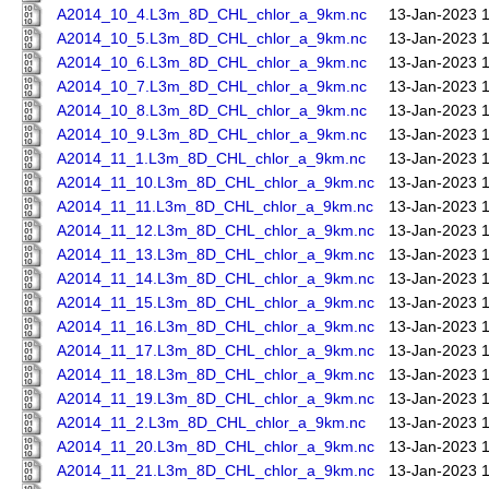
A2014_10_4.L3m_8D_CHL_chlor_a_9km.nc
13-Jan-2023 
A2014_10_5.L3m_8D_CHL_chlor_a_9km.nc
13-Jan-2023 
A2014_10_6.L3m_8D_CHL_chlor_a_9km.nc
13-Jan-2023 
A2014_10_7.L3m_8D_CHL_chlor_a_9km.nc
13-Jan-2023 
A2014_10_8.L3m_8D_CHL_chlor_a_9km.nc
13-Jan-2023 
A2014_10_9.L3m_8D_CHL_chlor_a_9km.nc
13-Jan-2023 
A2014_11_1.L3m_8D_CHL_chlor_a_9km.nc
13-Jan-2023 
A2014_11_10.L3m_8D_CHL_chlor_a_9km.nc
13-Jan-2023 
A2014_11_11.L3m_8D_CHL_chlor_a_9km.nc
13-Jan-2023 
A2014_11_12.L3m_8D_CHL_chlor_a_9km.nc
13-Jan-2023 
A2014_11_13.L3m_8D_CHL_chlor_a_9km.nc
13-Jan-2023 
A2014_11_14.L3m_8D_CHL_chlor_a_9km.nc
13-Jan-2023 
A2014_11_15.L3m_8D_CHL_chlor_a_9km.nc
13-Jan-2023 
A2014_11_16.L3m_8D_CHL_chlor_a_9km.nc
13-Jan-2023 
A2014_11_17.L3m_8D_CHL_chlor_a_9km.nc
13-Jan-2023 
A2014_11_18.L3m_8D_CHL_chlor_a_9km.nc
13-Jan-2023 
A2014_11_19.L3m_8D_CHL_chlor_a_9km.nc
13-Jan-2023 
A2014_11_2.L3m_8D_CHL_chlor_a_9km.nc
13-Jan-2023 
A2014_11_20.L3m_8D_CHL_chlor_a_9km.nc
13-Jan-2023 
A2014_11_21.L3m_8D_CHL_chlor_a_9km.nc
13-Jan-2023 