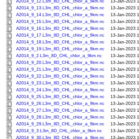
A2014_9_12.L3m_8D_CHL_chlor_a_9km.nc
13-Jan-2023 
A2014_9_13.L3m_8D_CHL_chlor_a_9km.nc
13-Jan-2023 
A2014_9_14.L3m_8D_CHL_chlor_a_9km.nc
13-Jan-2023 
A2014_9_15.L3m_8D_CHL_chlor_a_9km.nc
13-Jan-2023 
A2014_9_16.L3m_8D_CHL_chlor_a_9km.nc
13-Jan-2023 
A2014_9_17.L3m_8D_CHL_chlor_a_9km.nc
13-Jan-2023 
A2014_9_18.L3m_8D_CHL_chlor_a_9km.nc
13-Jan-2023 
A2014_9_19.L3m_8D_CHL_chlor_a_9km.nc
13-Jan-2023 
A2014_9_2.L3m_8D_CHL_chlor_a_9km.nc
13-Jan-2023 
A2014_9_20.L3m_8D_CHL_chlor_a_9km.nc
13-Jan-2023 
A2014_9_21.L3m_8D_CHL_chlor_a_9km.nc
13-Jan-2023 
A2014_9_22.L3m_8D_CHL_chlor_a_9km.nc
13-Jan-2023 
A2014_9_23.L3m_8D_CHL_chlor_a_9km.nc
13-Jan-2023 
A2014_9_24.L3m_8D_CHL_chlor_a_9km.nc
13-Jan-2023 
A2014_9_25.L3m_8D_CHL_chlor_a_9km.nc
13-Jan-2023 
A2014_9_26.L3m_8D_CHL_chlor_a_9km.nc
13-Jan-2023 
A2014_9_27.L3m_8D_CHL_chlor_a_9km.nc
13-Jan-2023 
A2014_9_28.L3m_8D_CHL_chlor_a_9km.nc
13-Jan-2023 
A2014_9_29.L3m_8D_CHL_chlor_a_9km.nc
13-Jan-2023 
A2014_9_3.L3m_8D_CHL_chlor_a_9km.nc
13-Jan-2023 
A2014_9_30.L3m_8D_CHL_chlor_a_9km.nc
13-Jan-2023 