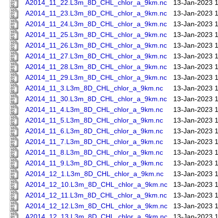
A2014_11_22.L3m_8D_CHL_chlor_a_9km.nc
13-Jan-2023 
A2014_11_23.L3m_8D_CHL_chlor_a_9km.nc
13-Jan-2023 
A2014_11_24.L3m_8D_CHL_chlor_a_9km.nc
13-Jan-2023 
A2014_11_25.L3m_8D_CHL_chlor_a_9km.nc
13-Jan-2023 
A2014_11_26.L3m_8D_CHL_chlor_a_9km.nc
13-Jan-2023 
A2014_11_27.L3m_8D_CHL_chlor_a_9km.nc
13-Jan-2023 
A2014_11_28.L3m_8D_CHL_chlor_a_9km.nc
13-Jan-2023 
A2014_11_29.L3m_8D_CHL_chlor_a_9km.nc
13-Jan-2023 
A2014_11_3.L3m_8D_CHL_chlor_a_9km.nc
13-Jan-2023 
A2014_11_30.L3m_8D_CHL_chlor_a_9km.nc
13-Jan-2023 
A2014_11_4.L3m_8D_CHL_chlor_a_9km.nc
13-Jan-2023 
A2014_11_5.L3m_8D_CHL_chlor_a_9km.nc
13-Jan-2023 
A2014_11_6.L3m_8D_CHL_chlor_a_9km.nc
13-Jan-2023 
A2014_11_7.L3m_8D_CHL_chlor_a_9km.nc
13-Jan-2023 
A2014_11_8.L3m_8D_CHL_chlor_a_9km.nc
13-Jan-2023 
A2014_11_9.L3m_8D_CHL_chlor_a_9km.nc
13-Jan-2023 
A2014_12_1.L3m_8D_CHL_chlor_a_9km.nc
13-Jan-2023 
A2014_12_10.L3m_8D_CHL_chlor_a_9km.nc
13-Jan-2023 
A2014_12_11.L3m_8D_CHL_chlor_a_9km.nc
13-Jan-2023 
A2014_12_12.L3m_8D_CHL_chlor_a_9km.nc
13-Jan-2023 
A2014_12_13.L3m_8D_CHL_chlor_a_9km.nc
13-Jan-2023 