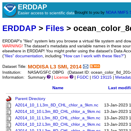
ERDDAP
Brought to you by
NOAA
NMFS
Easier access to scientific data
ERDDAP
>
Files
> ocean_color_8
ERDDAP's "files" system lets you browse a virtual file system and dow
WARNING!
The dataset's metadata and variable names in these sourc
elsewhere in ERDDAP! You might prefer using the dataset's Data Acc
(
"files" documentation
, including
"How can I work with these files?"
)
MODISA L3 SMI, 2014
Dataset Title:
Institution:
NASA/GSFC OBPG (Dataset ID: ocean_color_8d_201
Information:
Summary
|
License
|
FGDC
|
ISO 19115
|
Metadat
Name
Last modif
Parent Directory
A2014_10_1.L3m_8D_CHL_chlor_a_9km.nc
13-Jan-2023 
A2014_10_10.L3m_8D_CHL_chlor_a_9km.nc
13-Jan-2023 
A2014_10_11.L3m_8D_CHL_chlor_a_9km.nc
13-Jan-2023 
A2014_10_12.L3m_8D_CHL_chlor_a_9km.nc
13-Jan-2023 
A2014_10_13.L3m_8D_CHL_chlor_a_9km.nc
13-Jan-2023 