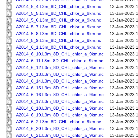
A2014_5_4.L3m_8D_CHL_chlor_a_9km.nc
13-Jan-2023 
A2014_5_5.L3m_8D_CHL_chlor_a_9km.nc
13-Jan-2023 
A2014_5_6.L3m_8D_CHL_chlor_a_9km.nc
13-Jan-2023 
A2014_5_7.L3m_8D_CHL_chlor_a_9km.nc
13-Jan-2023 
A2014_5_8.L3m_8D_CHL_chlor_a_9km.nc
13-Jan-2023 
A2014_5_9.L3m_8D_CHL_chlor_a_9km.nc
13-Jan-2023 
A2014_6_1.L3m_8D_CHL_chlor_a_9km.nc
13-Jan-2023 
A2014_6_10.L3m_8D_CHL_chlor_a_9km.nc
13-Jan-2023 
A2014_6_11.L3m_8D_CHL_chlor_a_9km.nc
13-Jan-2023 
A2014_6_12.L3m_8D_CHL_chlor_a_9km.nc
13-Jan-2023 
A2014_6_13.L3m_8D_CHL_chlor_a_9km.nc
13-Jan-2023 
A2014_6_14.L3m_8D_CHL_chlor_a_9km.nc
13-Jan-2023 
A2014_6_15.L3m_8D_CHL_chlor_a_9km.nc
13-Jan-2023 
A2014_6_16.L3m_8D_CHL_chlor_a_9km.nc
13-Jan-2023 
A2014_6_17.L3m_8D_CHL_chlor_a_9km.nc
13-Jan-2023 
A2014_6_18.L3m_8D_CHL_chlor_a_9km.nc
13-Jan-2023 
A2014_6_19.L3m_8D_CHL_chlor_a_9km.nc
13-Jan-2023 
A2014_6_2.L3m_8D_CHL_chlor_a_9km.nc
13-Jan-2023 
A2014_6_20.L3m_8D_CHL_chlor_a_9km.nc
13-Jan-2023 
A2014_6_21.L3m_8D_CHL_chlor_a_9km.nc
13-Jan-2023 