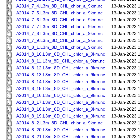
A2014_7_4.L3m_8D_CHL_chlor_a_9km.nc
13-Jan-2023 
A2014_7_5.L3m_8D_CHL_chlor_a_9km.nc
13-Jan-2023 
A2014_7_6.L3m_8D_CHL_chlor_a_9km.nc
13-Jan-2023 
A2014_7_7.L3m_8D_CHL_chlor_a_9km.nc
13-Jan-2023 
A2014_7_8.L3m_8D_CHL_chlor_a_9km.nc
13-Jan-2023 
A2014_7_9.L3m_8D_CHL_chlor_a_9km.nc
13-Jan-2023 
A2014_8_1.L3m_8D_CHL_chlor_a_9km.nc
13-Jan-2023 
A2014_8_10.L3m_8D_CHL_chlor_a_9km.nc
13-Jan-2023 
A2014_8_11.L3m_8D_CHL_chlor_a_9km.nc
13-Jan-2023 
A2014_8_12.L3m_8D_CHL_chlor_a_9km.nc
13-Jan-2023 
A2014_8_13.L3m_8D_CHL_chlor_a_9km.nc
13-Jan-2023 
A2014_8_14.L3m_8D_CHL_chlor_a_9km.nc
13-Jan-2023 
A2014_8_15.L3m_8D_CHL_chlor_a_9km.nc
13-Jan-2023 
A2014_8_16.L3m_8D_CHL_chlor_a_9km.nc
13-Jan-2023 
A2014_8_17.L3m_8D_CHL_chlor_a_9km.nc
13-Jan-2023 
A2014_8_18.L3m_8D_CHL_chlor_a_9km.nc
13-Jan-2023 
A2014_8_19.L3m_8D_CHL_chlor_a_9km.nc
13-Jan-2023 
A2014_8_2.L3m_8D_CHL_chlor_a_9km.nc
13-Jan-2023 
A2014_8_20.L3m_8D_CHL_chlor_a_9km.nc
13-Jan-2023 
A2014_8_21.L3m_8D_CHL_chlor_a_9km.nc
13-Jan-2023 