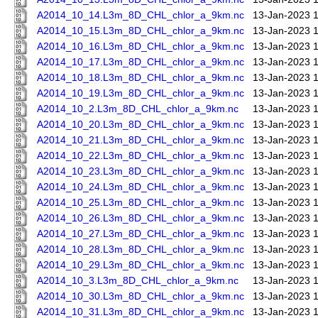
A2014_10_14.L3m_8D_CHL_chlor_a_9km.nc
13-Jan-2023 
A2014_10_15.L3m_8D_CHL_chlor_a_9km.nc
13-Jan-2023 
A2014_10_16.L3m_8D_CHL_chlor_a_9km.nc
13-Jan-2023 
A2014_10_17.L3m_8D_CHL_chlor_a_9km.nc
13-Jan-2023 
A2014_10_18.L3m_8D_CHL_chlor_a_9km.nc
13-Jan-2023 
A2014_10_19.L3m_8D_CHL_chlor_a_9km.nc
13-Jan-2023 
A2014_10_2.L3m_8D_CHL_chlor_a_9km.nc
13-Jan-2023 
A2014_10_20.L3m_8D_CHL_chlor_a_9km.nc
13-Jan-2023 
A2014_10_21.L3m_8D_CHL_chlor_a_9km.nc
13-Jan-2023 
A2014_10_22.L3m_8D_CHL_chlor_a_9km.nc
13-Jan-2023 
A2014_10_23.L3m_8D_CHL_chlor_a_9km.nc
13-Jan-2023 
A2014_10_24.L3m_8D_CHL_chlor_a_9km.nc
13-Jan-2023 
A2014_10_25.L3m_8D_CHL_chlor_a_9km.nc
13-Jan-2023 
A2014_10_26.L3m_8D_CHL_chlor_a_9km.nc
13-Jan-2023 
A2014_10_27.L3m_8D_CHL_chlor_a_9km.nc
13-Jan-2023 
A2014_10_28.L3m_8D_CHL_chlor_a_9km.nc
13-Jan-2023 
A2014_10_29.L3m_8D_CHL_chlor_a_9km.nc
13-Jan-2023 
A2014_10_3.L3m_8D_CHL_chlor_a_9km.nc
13-Jan-2023 
A2014_10_30.L3m_8D_CHL_chlor_a_9km.nc
13-Jan-2023 
A2014_10_31.L3m_8D_CHL_chlor_a_9km.nc
13-Jan-2023 