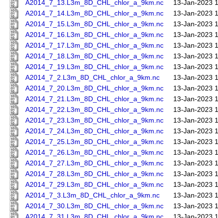
A2014_7_13.L3m_8D_CHL_chlor_a_9km.nc
13-Jan-2023 
A2014_7_14.L3m_8D_CHL_chlor_a_9km.nc
13-Jan-2023 
A2014_7_15.L3m_8D_CHL_chlor_a_9km.nc
13-Jan-2023 
A2014_7_16.L3m_8D_CHL_chlor_a_9km.nc
13-Jan-2023 
A2014_7_17.L3m_8D_CHL_chlor_a_9km.nc
13-Jan-2023 
A2014_7_18.L3m_8D_CHL_chlor_a_9km.nc
13-Jan-2023 
A2014_7_19.L3m_8D_CHL_chlor_a_9km.nc
13-Jan-2023 
A2014_7_2.L3m_8D_CHL_chlor_a_9km.nc
13-Jan-2023 
A2014_7_20.L3m_8D_CHL_chlor_a_9km.nc
13-Jan-2023 
A2014_7_21.L3m_8D_CHL_chlor_a_9km.nc
13-Jan-2023 
A2014_7_22.L3m_8D_CHL_chlor_a_9km.nc
13-Jan-2023 
A2014_7_23.L3m_8D_CHL_chlor_a_9km.nc
13-Jan-2023 
A2014_7_24.L3m_8D_CHL_chlor_a_9km.nc
13-Jan-2023 
A2014_7_25.L3m_8D_CHL_chlor_a_9km.nc
13-Jan-2023 
A2014_7_26.L3m_8D_CHL_chlor_a_9km.nc
13-Jan-2023 
A2014_7_27.L3m_8D_CHL_chlor_a_9km.nc
13-Jan-2023 
A2014_7_28.L3m_8D_CHL_chlor_a_9km.nc
13-Jan-2023 
A2014_7_29.L3m_8D_CHL_chlor_a_9km.nc
13-Jan-2023 
A2014_7_3.L3m_8D_CHL_chlor_a_9km.nc
13-Jan-2023 
A2014_7_30.L3m_8D_CHL_chlor_a_9km.nc
13-Jan-2023 
A2014_7_31.L3m_8D_CHL_chlor_a_9km.nc
13-Jan-2023 