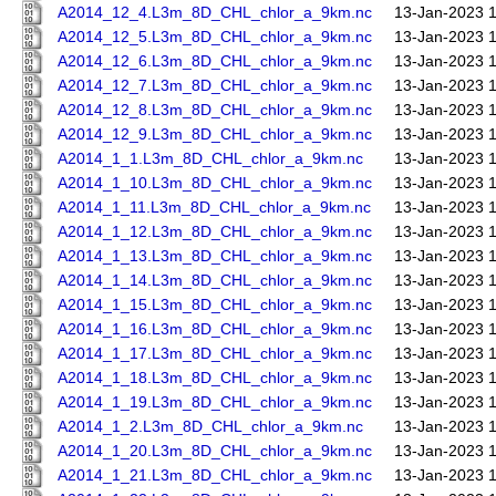
A2014_12_4.L3m_8D_CHL_chlor_a_9km.nc
13-Jan-2023 
A2014_12_5.L3m_8D_CHL_chlor_a_9km.nc
13-Jan-2023 
A2014_12_6.L3m_8D_CHL_chlor_a_9km.nc
13-Jan-2023 
A2014_12_7.L3m_8D_CHL_chlor_a_9km.nc
13-Jan-2023 
A2014_12_8.L3m_8D_CHL_chlor_a_9km.nc
13-Jan-2023 
A2014_12_9.L3m_8D_CHL_chlor_a_9km.nc
13-Jan-2023 
A2014_1_1.L3m_8D_CHL_chlor_a_9km.nc
13-Jan-2023 
A2014_1_10.L3m_8D_CHL_chlor_a_9km.nc
13-Jan-2023 
A2014_1_11.L3m_8D_CHL_chlor_a_9km.nc
13-Jan-2023 
A2014_1_12.L3m_8D_CHL_chlor_a_9km.nc
13-Jan-2023 
A2014_1_13.L3m_8D_CHL_chlor_a_9km.nc
13-Jan-2023 
A2014_1_14.L3m_8D_CHL_chlor_a_9km.nc
13-Jan-2023 
A2014_1_15.L3m_8D_CHL_chlor_a_9km.nc
13-Jan-2023 
A2014_1_16.L3m_8D_CHL_chlor_a_9km.nc
13-Jan-2023 
A2014_1_17.L3m_8D_CHL_chlor_a_9km.nc
13-Jan-2023 
A2014_1_18.L3m_8D_CHL_chlor_a_9km.nc
13-Jan-2023 
A2014_1_19.L3m_8D_CHL_chlor_a_9km.nc
13-Jan-2023 
A2014_1_2.L3m_8D_CHL_chlor_a_9km.nc
13-Jan-2023 
A2014_1_20.L3m_8D_CHL_chlor_a_9km.nc
13-Jan-2023 
A2014_1_21.L3m_8D_CHL_chlor_a_9km.nc
13-Jan-2023 