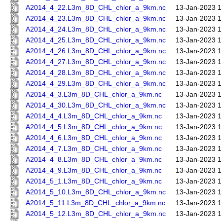
A2014_4_22.L3m_8D_CHL_chlor_a_9km.nc
13-Jan-2023 
A2014_4_23.L3m_8D_CHL_chlor_a_9km.nc
13-Jan-2023 
A2014_4_24.L3m_8D_CHL_chlor_a_9km.nc
13-Jan-2023 
A2014_4_25.L3m_8D_CHL_chlor_a_9km.nc
13-Jan-2023 
A2014_4_26.L3m_8D_CHL_chlor_a_9km.nc
13-Jan-2023 
A2014_4_27.L3m_8D_CHL_chlor_a_9km.nc
13-Jan-2023 
A2014_4_28.L3m_8D_CHL_chlor_a_9km.nc
13-Jan-2023 
A2014_4_29.L3m_8D_CHL_chlor_a_9km.nc
13-Jan-2023 
A2014_4_3.L3m_8D_CHL_chlor_a_9km.nc
13-Jan-2023 
A2014_4_30.L3m_8D_CHL_chlor_a_9km.nc
13-Jan-2023 
A2014_4_4.L3m_8D_CHL_chlor_a_9km.nc
13-Jan-2023 
A2014_4_5.L3m_8D_CHL_chlor_a_9km.nc
13-Jan-2023 
A2014_4_6.L3m_8D_CHL_chlor_a_9km.nc
13-Jan-2023 
A2014_4_7.L3m_8D_CHL_chlor_a_9km.nc
13-Jan-2023 
A2014_4_8.L3m_8D_CHL_chlor_a_9km.nc
13-Jan-2023 
A2014_4_9.L3m_8D_CHL_chlor_a_9km.nc
13-Jan-2023 
A2014_5_1.L3m_8D_CHL_chlor_a_9km.nc
13-Jan-2023 
A2014_5_10.L3m_8D_CHL_chlor_a_9km.nc
13-Jan-2023 
A2014_5_11.L3m_8D_CHL_chlor_a_9km.nc
13-Jan-2023 
A2014_5_12.L3m_8D_CHL_chlor_a_9km.nc
13-Jan-2023 