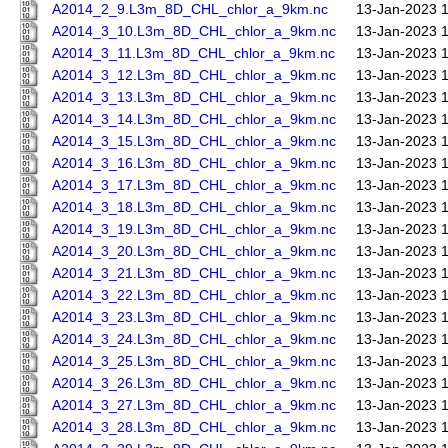
A2014_2_9.L3m_8D_CHL_chlor_a_9km.nc
13-Jan-2023 
A2014_3_10.L3m_8D_CHL_chlor_a_9km.nc
13-Jan-2023 
A2014_3_11.L3m_8D_CHL_chlor_a_9km.nc
13-Jan-2023 
A2014_3_12.L3m_8D_CHL_chlor_a_9km.nc
13-Jan-2023 
A2014_3_13.L3m_8D_CHL_chlor_a_9km.nc
13-Jan-2023 
A2014_3_14.L3m_8D_CHL_chlor_a_9km.nc
13-Jan-2023 
A2014_3_15.L3m_8D_CHL_chlor_a_9km.nc
13-Jan-2023 
A2014_3_16.L3m_8D_CHL_chlor_a_9km.nc
13-Jan-2023 
A2014_3_17.L3m_8D_CHL_chlor_a_9km.nc
13-Jan-2023 
A2014_3_18.L3m_8D_CHL_chlor_a_9km.nc
13-Jan-2023 
A2014_3_19.L3m_8D_CHL_chlor_a_9km.nc
13-Jan-2023 
A2014_3_20.L3m_8D_CHL_chlor_a_9km.nc
13-Jan-2023 
A2014_3_21.L3m_8D_CHL_chlor_a_9km.nc
13-Jan-2023 
A2014_3_22.L3m_8D_CHL_chlor_a_9km.nc
13-Jan-2023 
A2014_3_23.L3m_8D_CHL_chlor_a_9km.nc
13-Jan-2023 
A2014_3_24.L3m_8D_CHL_chlor_a_9km.nc
13-Jan-2023 
A2014_3_25.L3m_8D_CHL_chlor_a_9km.nc
13-Jan-2023 
A2014_3_26.L3m_8D_CHL_chlor_a_9km.nc
13-Jan-2023 
A2014_3_27.L3m_8D_CHL_chlor_a_9km.nc
13-Jan-2023 
A2014_3_28.L3m_8D_CHL_chlor_a_9km.nc
13-Jan-2023 